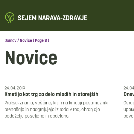
Domov
/
Novice
( Page 8 )
Novice
24. 04. 2019
24. 04
Kmetija kot trg za delo mladih in starejših
Dnev
Prakse, znanja, veščine, ki jih na kmetiji posamezniki
Osred
prenašajo in nadgrajujejo iz roda v rod, ohranjajo
upoko
podeželje poseljeno in obdelano.
povez