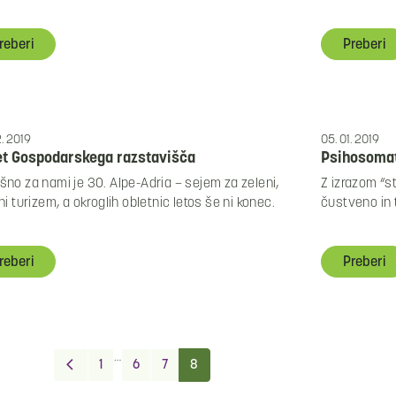
reberi
Preberi
. 2019
05. 01. 2019
et Gospodarskega razstavišča
Psihosomat
no za nami je 30. Alpe-Adria – sejem za zeleni,
Z izrazom “s
ni turizem, a okroglih obletnic letos še ni konec.
čustveno in 
reberi
Preberi
…
Previous
1
6
7
8