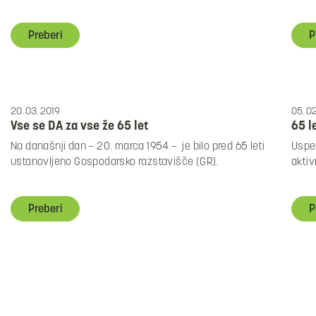
Preberi
P
20. 03. 2019
05. 02
Vse se DA za vse že 65 let
65 l
Na današnji dan – 20. marca 1954 – je bilo pred 65 leti
Uspeš
ustanovljeno Gospodarsko razstavišče (GR).
aktiv
Preberi
P