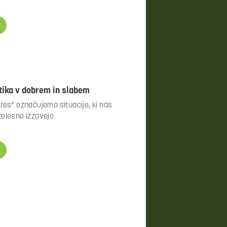
ika v dobrem in slabem
tres” označujemo situacije, ki nas
telesno izzovejo.