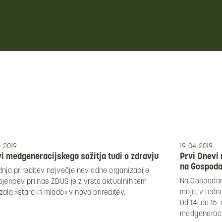
. 2019
19. 04. 2019
i medgeneracijskega sožitja tudi o zdravju
Prvi Dnevi
na Gospoda
nja prireditev največje nevladne organizacije
Na Gospodars
jencev pri nas ZDUS je z vrsto aktualnih tem
maja, v tedn
ala »staro in mlado« v novo prireditev.
Od 14. do 16.
medgeneracij