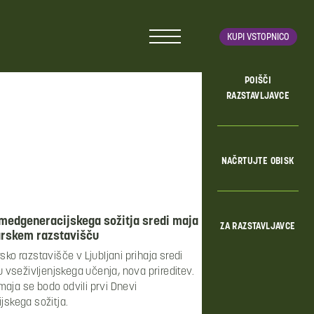
KUPI VSTOPNICO
POIŠČI
RAZSTAVLJAVCE
NAČRTUJTE OBISK
 medgeneracijskega sožitja sredi maja
ZA RAZSTAVLJAVCE
rskem razstavišču
ko razstavišče v Ljubljani prihaja sredi
u vseživljenjskega učenja, nova prireditev.
 maja se bodo odvili prvi Dnevi
skega sožitja.