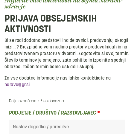
Najavite vaše aktivnosti na sejmu Narava-
zdravje
PRIJAVA OBSEJEMSKIH
AKTIVNOSTI
Bi se radi dodatno predstavili na delavnici, predavanju, okrogli
mizi …? Brezplačno vam nudimo prostor v predavalnicah in na
predstavitvenem prostoru v dvorani. Zagotovite si svoj termin.
Število terminov je omejeno, zato pohitite in izpolnite spodnji
obrazec. Točen termin bomo uskladili skupaj.
Za vse dodatne informacije nas lahko kontaktirate na
narava@gr.si
Polja označena z * so obvezna
PODJETJE / DRUŠTVO / RAZSTAVLJAVEC
*