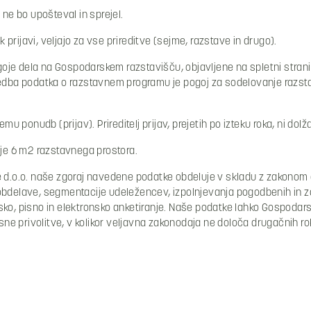
j ne bo upošteval in sprejel.
 k prijavi, veljajo za vse prireditve (sejme, razstave in drugo).
ogoje dela na Gospodarskem razstavišču, objavljene na spletni stran
Navedba podatka o razstavnem programu je pogoj za sodelovanje razst
emu ponudb (prijav). Prireditelj prijav, prejetih po izteku roka, ni dol
, je 6 m2 razstavnega prostora.
 d.o.o. naše zgoraj navedene podatke obdeluje v skladu z zakonom o
e obdelave, segmentacije udeležencev, izpolnjevanja pogodbenih in 
nsko, pisno in elektronsko anketiranje. Naše podatke lahko Gospodarsk
pisne privolitve, v kolikor veljavna zakonodaja ne določa drugačnih ro