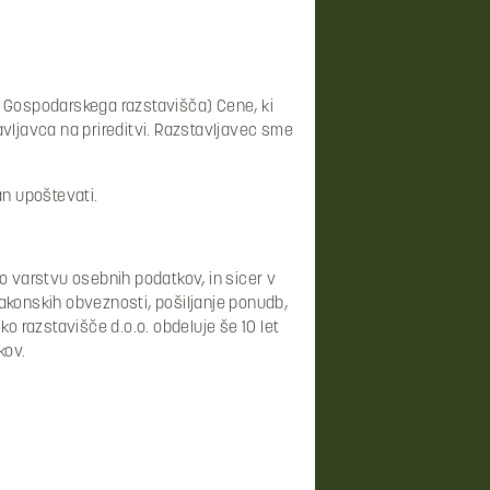
i Gospodarskega razstavišča) Cene, ki
avljavca na prireditvi. Razstavljavec sme
žan upoštevati.
 varstvu osebnih podatkov, in sicer v
zakonskih obveznosti, pošiljanje ponudb,
o razstavišče d.o.o. obdeluje še 10 let
kov.