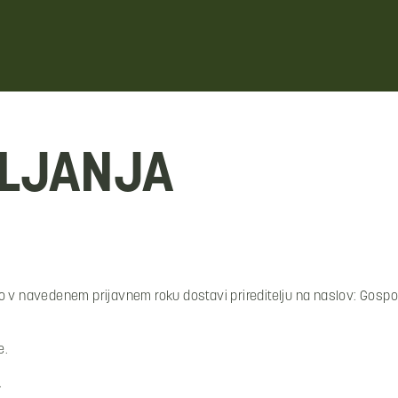
VLJANJA
 jo v navedenem prijavnem roku dostavi prireditelju na naslov: Gospo
e.
.