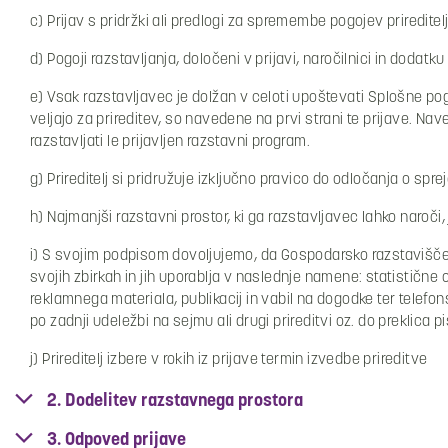
c) Prijav s pridržki ali predlogi za spremembe pogojev prireditel
d) Pogoji razstavljanja, določeni v prijavi, naročilnici in dodatku
e) Vsak razstavljavec je dolžan v celoti upoštevati Splošne p
veljajo za prireditev, so navedene na prvi strani te prijave. 
razstavljati le prijavljen razstavni program.
g) Prireditelj si pridružuje izključno pravico do odločanja o sprej
h) Najmanjši razstavni prostor, ki ga razstavljavec lahko naroči
i) S svojim podpisom dovoljujemo, da Gospodarsko razstavišče
svojih zbirkah in jih uporablja v naslednje namene: statističn
reklamnega materiala, publikacij in vabil na dogodke ter telefo
po zadnji udeležbi na sejmu ali drugi prireditvi oz. do preklica 
j) Prireditelj izbere v rokih iz prijave termin izvedbe prireditve
2. Dodelitev razstavnega prostora
3. Odpoved prijave