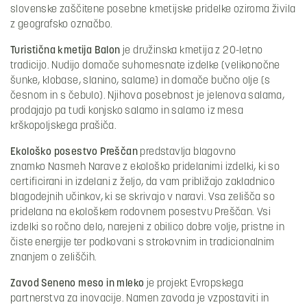
slovenske zaščitene posebne kmetijske pridelke oziroma živila
z geografsko označbo.
Turistična kmetija Balon
je družinska kmetija z 20-letno
tradicijo. Nudijo domače suhomesnate izdelke (velikonočne
šunke, klobase, slanino, salame) in domače bučno olje (s
česnom in s čebulo). Njihova posebnost je jelenova salama,
prodajajo pa tudi konjsko salamo in salamo iz mesa
krškopoljskega prašiča.
Ekološko posestvo Preščan
predstavlja blagovno
znamko Nasmeh Narave z ekološko pridelanimi izdelki, ki so
certificirani in izdelani z željo, da vam približajo zakladnico
blagodejnih učinkov, ki se skrivajo v naravi. Vsa zelišča so
pridelana na ekološkem rodovnem posestvu Preščan. Vsi
izdelki so ročno delo, narejeni z obilico dobre volje, pristne in
čiste energije ter podkovani s strokovnim in tradicionalnim
znanjem o zeliščih.
Zavod Seneno meso in mleko
je projekt Evropskega
partnerstva za inovacije. Namen zavoda je vzpostaviti in