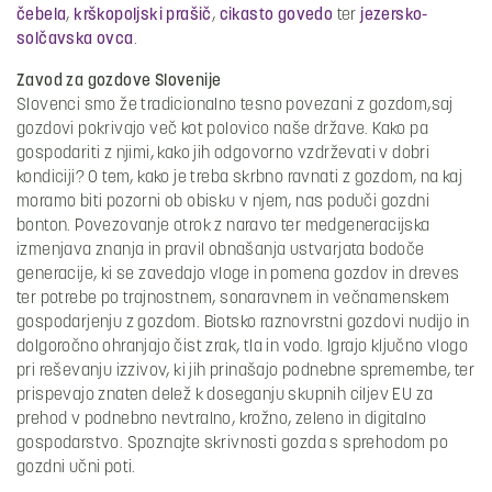
čebela
,
krškopoljski prašič
,
cikasto govedo
ter
jezersko-
solčavska ovca
.
Zavod za gozdove Slovenije
Slovenci smo že tradicionalno tesno povezani z gozdom,saj
gozdovi pokrivajo več kot polovico naše države. Kako pa
gospodariti z njimi, kako jih odgovorno vzdrževati v dobri
kondiciji? O tem, kako je treba skrbno ravnati z gozdom, na kaj
moramo biti pozorni ob obisku v njem, nas poduči gozdni
bonton. Povezovanje otrok z naravo ter medgeneracijska
izmenjava znanja in pravil obnašanja ustvarjata bodoče
generacije, ki se zavedajo vloge in pomena gozdov in dreves
ter potrebe po trajnostnem, sonaravnem in večnamenskem
gospodarjenju z gozdom. Biotsko raznovrstni gozdovi nudijo in
dolgoročno ohranjajo čist zrak, tla in vodo. Igrajo ključno vlogo
pri reševanju izzivov, ki jih prinašajo podnebne spremembe, ter
prispevajo znaten delež k doseganju skupnih ciljev EU za
prehod v podnebno nevtralno, krožno, zeleno in digitalno
gospodarstvo. Spoznajte skrivnosti gozda s sprehodom po
gozdni učni poti.