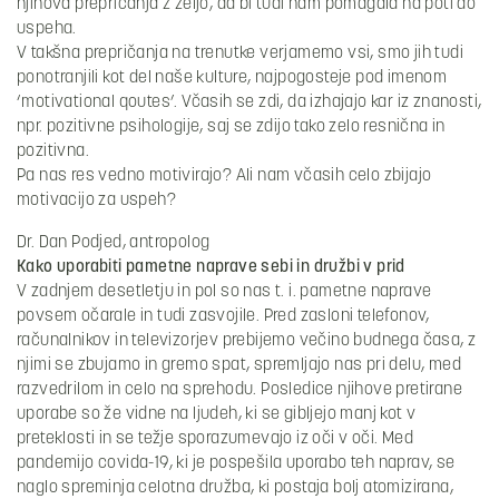
njihova prepričanja z željo, da bi tudi nam pomagala na poti do
uspeha.
V takšna prepričanja na trenutke verjamemo vsi, smo jih tudi
ponotranjili kot del naše kulture, najpogosteje pod imenom
‘motivational qoutes’. Včasih se zdi, da izhajajo kar iz znanosti,
npr. pozitivne psihologije, saj se zdijo tako zelo resnična in
pozitivna.
Pa nas res vedno motivirajo? Ali nam včasih celo zbijajo
motivacijo za uspeh?
Dr. Dan Podjed, antropolog
Kako uporabiti pametne naprave sebi in družbi v prid
V zadnjem desetletju in pol so nas t. i. pametne naprave
povsem očarale in tudi zasvojile. Pred zasloni telefonov,
računalnikov in televizorjev prebijemo večino budnega časa, z
njimi se zbujamo in gremo spat, spremljajo nas pri delu, med
razvedrilom in celo na sprehodu. Posledice njihove pretirane
uporabe so že vidne na ljudeh, ki se gibljejo manj kot v
preteklosti in se težje sporazumevajo iz oči v oči. Med
pandemijo covida-19, ki je pospešila uporabo teh naprav, se
naglo spreminja celotna družba, ki postaja bolj atomizirana,