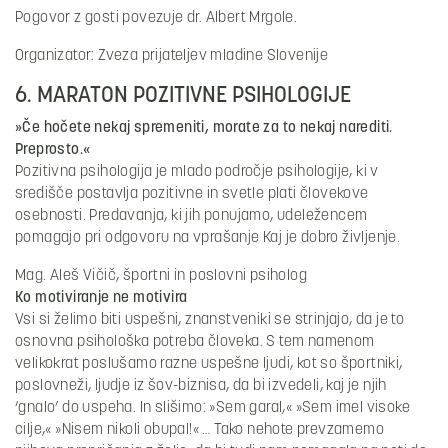
Pogovor z gosti povezuje dr. Albert Mrgole.
Organizator: Zveza prijateljev mladine Slovenije
6. MARATON POZITIVNE PSIHOLOGIJE
»Če hočete nekaj spremeniti, morate za to nekaj narediti.
Preprosto.«
Pozitivna psihologija je mlado področje psihologije, ki v
središče postavlja pozitivne in svetle plati človekove
osebnosti. Predavanja, ki jih ponujamo, udeležencem
pomagajo pri odgovoru na vprašanje Kaj je dobro življenje.
Mag. Aleš Vičič, športni in poslovni psiholog
Ko motiviranje ne motivira
Vsi si želimo biti uspešni, znanstveniki se strinjajo, da je to
osnovna psihološka potreba človeka. S tem namenom
velikokrat poslušamo razne uspešne ljudi, kot so športniki,
poslovneži, ljudje iz šov-biznisa, da bi izvedeli, kaj je njih
‘gnalo’ do uspeha. In slišimo: »Sem garal,« »Sem imel visoke
cilje,« »Nisem nikoli obupal!« … Tako nehote prevzamemo