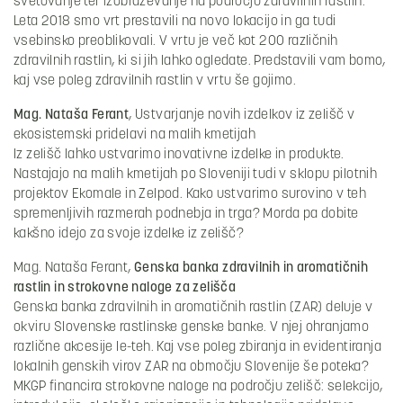
svetovanje ter izobraževanje na področju zdravilnih rastlin.
Leta 2018 smo vrt prestavili na novo lokacijo in ga tudi
vsebinsko preoblikovali. V vrtu je več kot 200 različnih
zdravilnih rastlin, ki si jih lahko ogledate. Predstavili vam bomo,
kaj vse poleg zdravilnih rastlin v vrtu še gojimo.
Mag. Nataša Ferant
, Ustvarjanje novih izdelkov iz zelišč v
ekosistemski pridelavi na malih kmetijah
Iz zelišč lahko ustvarimo inovativne izdelke in produkte.
Nastajajo na malih kmetijah po Sloveniji tudi v sklopu pilotnih
projektov Ekomale in Zelpod. Kako ustvarimo surovino v teh
spremenljivih razmerah podnebja in trga? Morda pa dobite
kakšno idejo za svoje izdelke iz zelišč?
Mag. Nataša Ferant,
Genska banka zdravilnih in aromatičnih
rastlin in strokovne naloge za zelišča
Genska banka zdravilnih in aromatičnih rastlin (ZAR) deluje v
okviru Slovenske rastlinske genske banke. V njej ohranjamo
različne akcesije le-teh. Kaj vse poleg zbiranja in evidentiranja
lokalnih genskih virov ZAR na območju Slovenije še poteka?
MKGP financira strokovne naloge na področju zelišč: selekcijo,