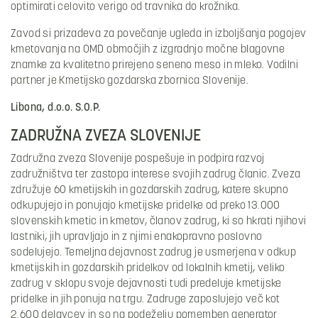
optimirati celovito verigo od travnika do krožnika.
Zavod si prizadeva za povečanje ugleda in izboljšanja pogojev
kmetovanja na OMD območjih z izgradnjo močne blagovne
znamke za kvalitetno prirejeno seneno meso in mleko. Vodilni
partner je Kmetijsko gozdarska zbornica Slovenije.
Libona, d.o.o. S.O.P.
ZADRUŽNA ZVEZA SLOVENIJE
Zadružna zveza Slovenije pospešuje in podpira razvoj
zadružništva ter zastopa interese svojih zadrug članic. Zveza
združuje 60 kmetijskih in gozdarskih zadrug, katere skupno
odkupujejo in ponujajo kmetijske pridelke od preko 13.000
slovenskih kmetic in kmetov, članov zadrug, ki so hkrati njihovi
lastniki, jih upravljajo in z njimi enakopravno poslovno
sodelujejo. Temeljna dejavnost zadrug je usmerjena v odkup
kmetijskih in gozdarskih pridelkov od lokalnih kmetij, veliko
zadrug v sklopu svoje dejavnosti tudi predeluje kmetijske
pridelke in jih ponuja na trgu. Zadruge zaposlujejo več kot
2.600 delavcev in so na podeželju pomemben generator