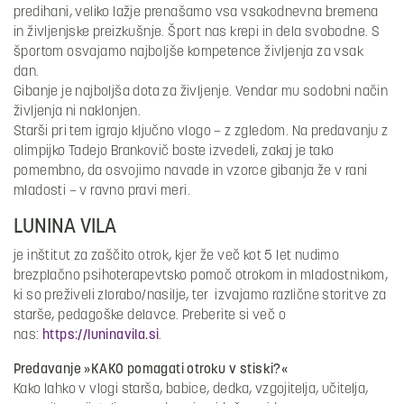
predihani, veliko lažje prenašamo vsa vsakodnevna bremena
in življenjske preizkušnje. Šport nas krepi in dela svobodne. S
športom osvajamo najboljše kompetence življenja za vsak
dan.
Gibanje je najboljša dota za življenje. Vendar mu sodobni način
življenja ni naklonjen.
Starši pri tem igrajo ključno vlogo – z zgledom. Na predavanju z
olimpijko Tadejo Brankovič boste izvedeli, zakaj je tako
pomembno, da osvojimo navade in vzorce gibanja že v rani
mladosti – v ravno pravi meri.
LUNINA VILA
je inštitut za zaščito otrok, kjer že več kot 5 let nudimo
brezplačno psihoterapevtsko pomoč otrokom in mladostnikom,
ki so preživeli zlorabo/nasilje, ter izvajamo različne storitve za
starše, pedagoške delavce. Preberite si več o
nas:
https://luninavila.si
.
Predavanje »KAKO pomagati otroku v stiski?«
Kako lahko v vlogi starša, babice, dedka, vzgojitelja, učitelja,