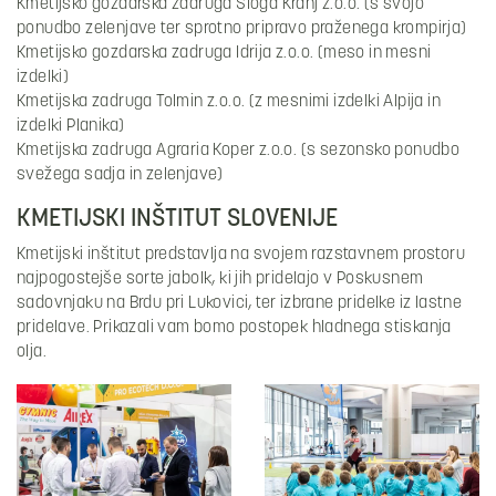
Kmetijsko gozdarska zadruga Sloga Kranj z.o.o. (s svojo
ponudbo zelenjave ter sprotno pripravo praženega krompirja)
Kmetijsko gozdarska zadruga Idrija z.o.o. (meso in mesni
izdelki)
Kmetijska zadruga Tolmin z.o.o. (z mesnimi izdelki Alpija in
izdelki Planika)
Kmetijska zadruga Agraria Koper z.o.o. (s sezonsko ponudbo
svežega sadja in zelenjave)
KMETIJSKI INŠTITUT SLOVENIJE
Kmetijski inštitut predstavlja na svojem razstavnem prostoru
najpogostejše sorte jabolk, ki jih pridelajo v Poskusnem
sadovnjaku na Brdu pri Lukovici, ter izbrane pridelke iz lastne
pridelave. Prikazali vam bomo postopek hladnega stiskanja
olja.