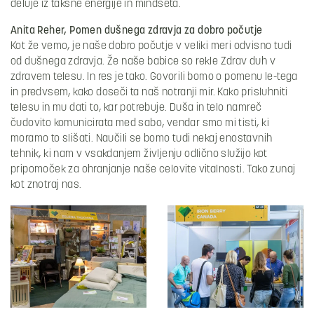
deluje iz takšne energije in mindseta.
Anita Reher, Pomen dušnega zdravja za dobro počutje
Kot že vemo, je naše dobro počutje v veliki meri odvisno tudi
od dušnega zdravja. Že naše babice so rekle Zdrav duh v
zdravem telesu. In res je tako. Govorili bomo o pomenu le-tega
in predvsem, kako doseči ta naš notranji mir. Kako prisluhniti
telesu in mu dati to, kar potrebuje. Duša in telo namreč
čudovito komunicirata med sabo, vendar smo mi tisti, ki
moramo to slišati. Naučili se bomo tudi nekaj enostavnih
tehnik, ki nam v vsakdanjem življenju odlično služijo kot
pripomoček za ohranjanje naše celovite vitalnosti. Tako zunaj
kot znotraj nas.