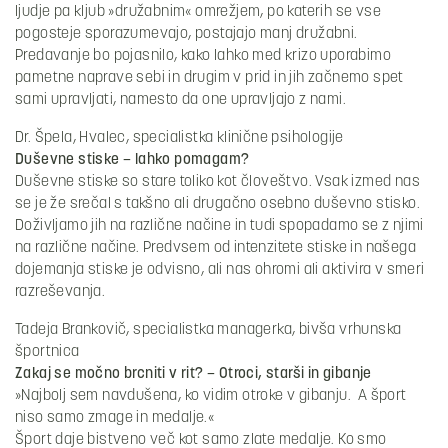
ljudje pa kljub »družabnim« omrežjem, po katerih se vse
pogosteje sporazumevajo, postajajo manj družabni.
Predavanje bo pojasnilo, kako lahko med krizo uporabimo
pametne naprave sebi in drugim v prid in jih začnemo spet
sami upravljati, namesto da one upravljajo z nami.
Dr. Špela, Hvalec, specialistka klinične psihologije
Duševne stiske – lahko pomagam?
Duševne stiske so stare toliko kot človeštvo. Vsak izmed nas
se je že srečal s takšno ali drugačno osebno duševno stisko.
Doživljamo jih na različne načine in tudi spopadamo se z njimi
na različne načine. Predvsem od intenzitete stiske in našega
dojemanja stiske je odvisno, ali nas ohromi ali aktivira v smeri
razreševanja.
Tadeja Brankovič, specialistka managerka, bivša vrhunska
športnica
Zakaj se močno brcniti v rit? – Otroci, starši in gibanje
»Najbolj sem navdušena, ko vidim otroke v gibanju. A šport
niso samo zmage in medalje.«
Šport daje bistveno več kot samo zlate medalje. Ko smo