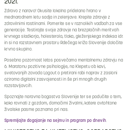
2021.
Zdravo z naravo! Okusite lokalno pridelano hrano v
mednarodnem letu sadja in zelenjave. Krepite zdravje z
zdravilnimi rastlinami. Pomerite se v raznolikih vadbah za vse
generacije. Testirajte svoje zdravje na brezplačnih meritvah
krvnega sladkorja, holesterola, tlaka, gleženjskega indeksa idr.
in si na razstavnem prostoru Rdečega križa Slovenije določite
krvno skupino.
Posebno pozornost letos posvečamo mentalnemu zdravju na
6. Maratonu pozitivne psihologije, na Klepetu ob kavi,
svetovanjih zavoda Logout o pretirani rabi naprav z zasloni
oziroma digitalni zasvojenosti in še pri mnogih drugih
razstavljavcih.
Spoznajte naravna bogastva Slovenije ter se podučite o tem,
kako ravnati z gozdom, domačimi živalmi, katere avtohtone
živalske pasme poznamo pri nas.
Spremljajte dogajanje na sejmu in program po dnevih
.