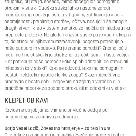
zaupnika, prijatelja, soseda, mimoidočega idr. pomagamo
otrokom v stiski. Otroška stiska lahko nastane zaradi
marsičesa: igrače, ki je ostala v trgovini, zafrkavanja v šoli,
osamljenosti, prepiranja staršev, ločitve, nasilja in še mnogih
drugih stvari, ki so v tistem trenutku za malčka ali mladostnika
preprosto pretežke. Ne glede na izvor stiske pa je vsem skupno
to, da otroci pri njihovem razreševanju pogosto potrebujejo
našo podporo in vodstvo. Pa ju znamo ponuditi? Znamo ločiti
med majhno stisko, ki jo otrok zna razrešiti sam, in tisto večjo,
kjer potrebuje našo pomoč? Kako sploh pristopiti do otroka ali
mladostnika v stiski? Kako se odzvati, kako mu pomagati in
postati nekdo, ki mu otrok lahko zaupa? Skozi interaktivno
predavanje boste dobili odgovore na zgornja vprašanja in
praktične napotke za podporo otroku ali mladostniku v stiski.
KLEPET OB KAVI
Kavice ne obljubljamo, v imenu privlačne oddaje pa
napovedujemo zanimiva predavanja:
Darja Vesel Lazič, Zavestno hranjenje – za telo in um
O tem, kako pomembno je temeljito žvečenje hrane za dobro