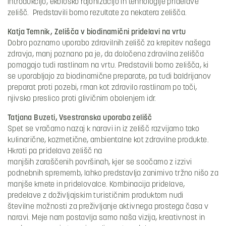
introdukcijo, ekološko rajonizacijo in tehnologije pridelave
zelišč. Predstavili bomo rezultate za nekatera zelišča.
Katja Temnik, Zelišča v biodinamični pridelavi na vrtu
Dobro poznamo uporabo zdravilnih zelišč za krepitev našega
zdravja, manj poznano pa je, da določena zdravilna zelišča
pomagajo tudi rastlinam na vrtu. Predstavili bomo zelišča, ki
se uporabljajo za biodinamične preparate, pa tudi baldrijanov
preparat proti pozebi, rman kot zdravilo rastlinam po toči,
njivsko preslico proti glivičnim obolenjem idr.
Tatjana Buzeti, Vsestranska uporaba zelišč
Spet se vračamo nazaj k naravi in iz zelišč razvijamo tako
kulinarične, kozmetične, ambientalne kot zdravilne produkte.
Hkrati pa pridelava zelišč na
manjših zaraščenih površinah, kjer se soočamo z izzivi
podnebnih sprememb, lahko predstavlja zanimivo tržno nišo za
manjše kmete in pridelovalce. Kombinacija pridelave,
predelave z doživljajskim turističnim produktom nudi
številne možnosti za preživljanje aktivnega prostega časa v
naravi. Meje nam postavlja samo naša vizija, kreativnost in