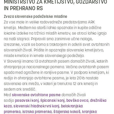
MINISTRSTVO ZA KMETIJSTVO, GOZDARSTVO
IN PREHRANO RS
Zveza slovenske podeželske mladine
Za vse male in velike radovedneže predstavljamo ARK
kmetijo. Medtem ko starši lahko spoznate in kupite odlične
lokalne izdelke na tržnici mladih kmetov, se otroci lahko igrajo
na naši stojnici. Pripravili smo zanimive učne naloge,
izrezanke, vozili se bomo s traktorjem in odkrili svet avtohtonih
slovenskih živali. Pridite in spoznajte slovensko kmetijstvo,
mlade kmetice in kmete slovenskega podeželja.
V Sloveniji imamo 13 avtohtonih pasem domačih živali, katerih
ohranjanje je nacionalnega pomena. Večina avtohtonih pasem
spada med ogrožene in ranljive pasme. V podporo kmetijam, ki
redijo in ohranjajo avtohtone pasme, je leta 2016 nastala
slovenska ark mreža, v kateri je trenutno 12 ark kmetij in
sedem ark središč.
Med
slovenske avtohtone pasme
domačih živali
sodijo
posavski konj
,
lipicanski konj
,
bovška ovca
,
drežniška
koza
,
slovenski hladnokrvni konj
,
belokranjska
pramenka
,
istrska pramenka
,
štajerska kokoš
,
kranjska