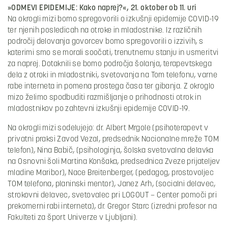
»ODMEVI EPIDEMIJE: Kako naprej?«, 21. oktober ob 11. uri
Na okrogli mizi bomo spregovorili o izkušnji epidemije COVID-19
ter njenih posledicah na otroke in mladostnike. Iz različnih
področij delovanja govorcev bomo spregovorili o izzivih, s
katerimi smo se morali soočati, trenutnemu stanju in usmeritvi
za naprej. Dotaknili se bomo področja šolanja, terapevtskega
dela z otroki in mladostniki, svetovanja na Tom telefonu, varne
rabe interneta in pomena prostega časa ter gibanja. Z okroglo
mizo želimo spodbuditi razmišljanje o prihodnosti otrok in
mladostnikov po zahtevni izkušnji epidemije COVID-19.
Na okrogli mizi sodelujejo: dr. Albert Mrgole (psihoterapevt v
privatni praksi Zavod Vezal, predsednik Nacionalne mreže TOM
telefon), Nina Babič, (psihologinja, šolska svetovalna delavka
na Osnovni šoli Martina Konšaka, predsednica Zveze prijateljev
mladine Maribor), Nace Breitenberger, (pedagog, prostovoljec
TOM telefona, planinski mentor), Janez Arh, (socialni delavec,
strokovni delavec, svetovalec pri LOGOUT – Center pomoči pri
prekomerni rabi interneta), dr. Gregor Starc (izredni profesor na
Fakulteti za šport Univerze v Ljubljani).