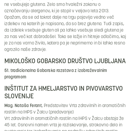
ne vsebujejo glutena. Zelo smo hvaležni zakonu o
označevanju alergenov, ki je stopil v veljavo leta 2013.
Opažam, da se od takrat dalje na trgu pojavlja vedno več
izdelkov na katerih je napisano, da so brez glutena. Tudi zapis,
da izdelek vsebuje gluten ali pa lahko vsebuje sledi glutena je
za nas več kot dobrodošel. Tako se lažje in hitreje odločimo, kaj
je za nas varno živilo, katero pa je neprimerno in bi lahko resno
ogrozilo naše zdravje.
MIKOLOŠKO GOBARSKO DRUŠTVO LJUBLJANA
51. tradicionalna Gobarska razstava z izobraževalnim
programom
INŠTITUT ZA HMELJARSTVO IN PIVOVARSTVO
SLOVENIJE
Mag. Nataša Ferant
, Predstavitev Vrta zdravilnih in aromatičnih
rastlin na IHPS v Žalcu (predavanje)
Vrt zdravilnih in aromatičnih rastlin na IHPS v Žalcu obstaja že
45 let. Osnovni namen vrta je raziskovanje, strokovno delo in