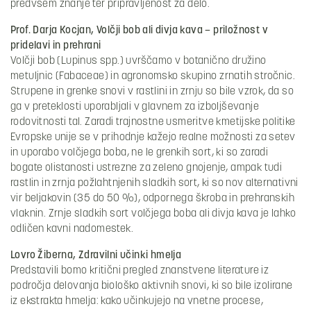
predvsem znanje ter pripravljenost za delo.
Prof. Darja Kocjan, Volčji bob ali divja kava – priložnost v
pridelavi in prehrani
Volčji bob (Lupinus spp.) uvrščamo v botanično družino
metuljnic (Fabaceae) in agronomsko skupino zrnatih stročnic.
Strupene in grenke snovi v rastlini in zrnju so bile vzrok, da so
ga v preteklosti uporabljali v glavnem za izboljševanje
rodovitnosti tal. Zaradi trajnostne usmeritve kmetijske politike
Evropske unije se v prihodnje kažejo realne možnosti za setev
in uporabo volčjega boba, ne le grenkih sort, ki so zaradi
bogate olistanosti ustrezne za zeleno gnojenje, ampak tudi
rastlin in zrnja požlahtnjenih sladkih sort, ki so nov alternativni
vir beljakovin (35 do 50 %), odpornega škroba in prehranskih
vlaknin. Zrnje sladkih sort volčjega boba ali divja kava je lahko
odličen kavni nadomestek.
Lovro Žiberna, Zdravilni učinki hmelja
Predstavili bomo kritični pregled znanstvene literature iz
področja delovanja biološko aktivnih snovi, ki so bile izolirane
iz ekstrakta hmelja: kako učinkujejo na vnetne procese,