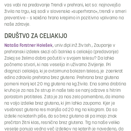
vas vabi na predavanje Trendi v prehrani, kot so: najnovejša
živila na trgu, kaj sodi v slovensko »superhrano«, trendi v smeri
preventive – s kakšno hrano krepimo in pozitivno vplivamo na
naše zdravje.
DRUŠTVO ZA CELIAKIJO
Nataša Forstner Holešek
, univ.dipl.inž.živ.teh., Zaupanje v
prehranski izdelek skozi oči bolnika s celiakijo (predavanje)
Zakaj se želimo dobro počutiti v svojem telesu? Da lahko
počnemo stvari, ki nas veselijo in uživamo življenje. Pri
diagnozi celiakija, ki je avtoimuna bolezen telesa, je zaenkrat
edino zdravilo prehrana brez glutena. Prehrana brez glutena
pomeni manj kot 20 mg glutena na kg živila. Ena sama drobtina
kruha je za nas že strup in naše telo se nanj odzove s hitrim
porastom protiteles. Zato je za nas zelo pomembno, da imamo
na voljo izdelke brez glutena, ki jim lahko zaupamo. Kjer je
vsebnost glutena res manjša od 20 mg na kilogram. Da so
izdelki na katerih piše, da so brez glutena ali pa imajo znak
prečrtan žitni klas, resnično brez glutena. Trg na naše veliko
veselje ponuja vedno več izdelkov na katerih je navedeno, da