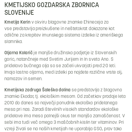
KMETIJSKO GOZDARSKA ZBORNICA
SLOVENIJE
Kmetija Kerin
v okviru blagovne znamke Ehineceja za
vse predstavlja preizkušene in neštetokrat dokazane kot
odlične za krepitev imunskega sistema izdelke iz ameriškega
slamnika.
Oljarna Kolarič
je manjše družinsko podjetje iz Slovenskih
goric, natančneje med Svetim Jurijem in In sveto Ano. S
pridelavo bučnega olja so se začeli ukvarjati pred 20 leti.
Imajo lastno oljarno, med izdelki pa najdete različne vrste olj,
namazov in semen.
Kmetijska zadruga Šaleška dolina
se predstavlja z blagovno
znamko Ekodar, tj. ekološkim mesom. Od začetkov prodaje leta
2010 do danes so največji ponudnik ekološko pridelanega
mesa pri nas. Zaradi številnih visokih standardov ekološke
pridelave ima meso polnejši okus ter manjšo zamaščenost. V
sebi ima tudi več omega 3 maščobnih kislin ter vitaminov. Pri
vzreji živali se na naših kmetijah ne uporablja GSO, prav tako