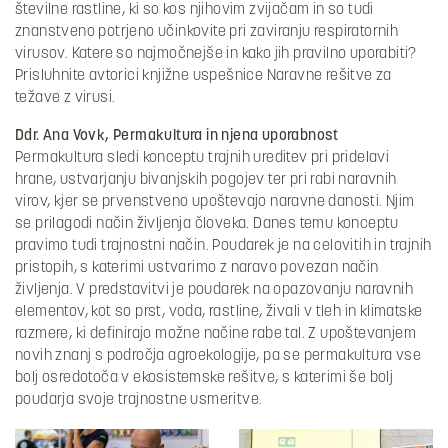
številne rastline, ki so kos njihovim zvijačam in so tudi
znanstveno potrjeno učinkovite pri zaviranju respiratornih
virusov. Katere so najmočnejše in kako jih pravilno uporabiti?
Prisluhnite avtorici knjižne uspešnice Naravne rešitve za
težave z virusi.
Ddr. Ana Vovk, Permakultura in njena uporabnost
Permakultura sledi konceptu trajnih ureditev pri pridelavi
hrane, ustvarjanju bivanjskih pogojev ter pri rabi naravnih
virov, kjer se prvenstveno upoštevajo naravne danosti. Njim
se prilagodi način življenja človeka. Danes temu konceptu
pravimo tudi trajnostni način. Poudarek je na celovitih in trajnih
pristopih, s katerimi ustvarimo z naravo povezan način
življenja. V predstavitvi je poudarek na opazovanju naravnih
elementov, kot so prst, voda, rastline, živali v tleh in klimatske
razmere, ki definirajo možne načine rabe tal. Z upoštevanjem
novih znanj s področja agroekologije, pa se permakultura vse
bolj osredotoča v ekosistemske rešitve, s katerimi še bolj
poudarja svoje trajnostne usmeritve.