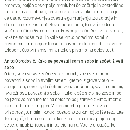
prebavo, boljšo absorpcijo hranil, boljše počutje in posledično
manj težav s prebavili, prekomerno težo; kako pomembno je
celostno razumevanje zavestnega hranjenja (za zdravje in
dober imunski sistem). Ne samo kaj jemo, temveč tudi na
kakšen način uživamo hrano, kakšno je naše čustveno stanje,
kakšne so naše misli in kaj vse lahko naredimo sami. Z
zavestnim hranjenjem lahko ponovno pridobimo stik s svojim
telesom, čustvi in mislimi ter tako vplivamo na celovitost.
Anita Obradovič, Kako se povezati sam s sabo in začeti živeti
sebe
O tem, kako se vse začne v nas samih, kako se je treba
povezati s sabo in svojim srcem (gremo iz glave v telo) –
sprejemati, dovoliti, da čutimo vse, kar čutimo, vse to smo mi;
hvaležnost, povezani s sabo – tako lepše skrbimo zase in se
bolj zdravo hranimo ter na splošno bolj zdravo živimo, imamo
lepše odnose z drugimi. V spremembe gremo z nežno
prisotnostjo, malimi koraki, postopno za kar najboljše rezultate.
Tu je ključ, da ne delamo nekaj iz moranja in nesprejemanja
sebe, ampak iz ljubezni in sprejemanja. Vse je drugače, ko