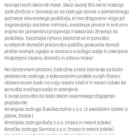
razvoja novih delovnih mest. Skozi skoraj 150-letno tradicijo
zadružništva v Sloveniji so se zadruge razvile v pomembnega
partnerja slovenskega podeželja, ki ima dragoceno vlogo pri
zagotavljanju socialne varnosti, sooblikuje prostor in kulturno
krajino ter pomembno prispevajo h kakovosti življenja na
podeželju. Spoznajte njihovo poslanstvo in ponudbo
kvalitetnih domačih proizvodov pobliže, poskusite domač
pražen krompir, oglejte si razstavo svežega sadja in zelenjave.
Podpirajmo lokalno, domačo in zdravo hrano!
Na razstavnem prostoru Zadružne zveze Slovenije se bodo
predstavile zadruge, s kakovostnimi pridelki svojih članov,
obiskovalcem bodo na voljo lokalni mlečni in mesni izdelki ter
ponudba svežega sadja in zelenjave.
S svojo ponudbo se bodo tekom sejemskega dogajanja
predstavile:
Kmetijska zadruga Šaleška dolina z.o.o. (z ekološkimi izdelki iz
jabolk, Slodar)
Kmetijska zadruga Rače z.o.o. (meso in mesni izdelki)
Kmečka zadruga Sevnica z.o.o. (meso in mesni izdelki)