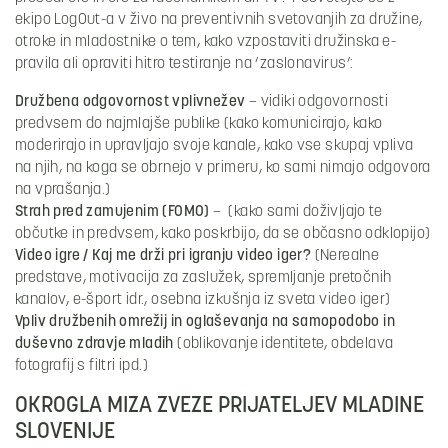
ekipo LogOut-a v živo na preventivnih svetovanjih za družine,
otroke in mladostnike o tem, kako vzpostaviti družinska e-
pravila ali opraviti hitro testiranje na ‘zaslonavirus’:
Družbena odgovornost vplivnežev
– vidiki odgovornosti
predvsem do najmlajše publike (kako komunicirajo, kako
moderirajo in upravljajo svoje kanale, kako vse skupaj vpliva
na njih, na koga se obrnejo v primeru, ko sami nimajo odgovora
na vprašanja.)
Strah pred zamujenim (FOMO)
– (kako sami doživljajo te
občutke in predvsem, kako poskrbijo, da se občasno odklopijo)
Video igre / Kaj me drži pri igranju video iger?
(Nerealne
predstave, motivacija za zaslužek, spremljanje pretočnih
kanalov, e-šport idr., osebna izkušnja iz sveta video iger)
Vpliv družbenih omrežij in oglaševanja na samopodobo in
duševno zdravje mladih
(oblikovanje identitete, obdelava
fotografij s filtri ipd.)
OKROGLA MIZA ZVEZE PRIJATELJEV MLADINE
SLOVENIJE