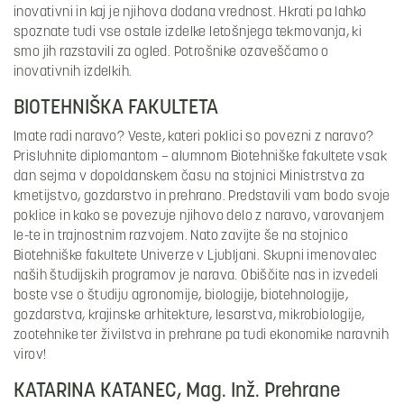
inovativni in kaj je njihova dodana vrednost. Hkrati pa lahko
spoznate tudi vse ostale izdelke letošnjega tekmovanja, ki
smo jih razstavili za ogled. Potrošnike ozaveščamo o
inovativnih izdelkih.
BIOTEHNIŠKA FAKULTETA
Imate radi naravo? Veste, kateri poklici so povezni z naravo?
Prisluhnite diplomantom – alumnom Biotehniške fakultete vsak
dan sejma v dopoldanskem času na stojnici Ministrstva za
kmetijstvo, gozdarstvo in prehrano. Predstavili vam bodo svoje
poklice in kako se povezuje njihovo delo z naravo, varovanjem
le-te in trajnostnim razvojem. Nato zavijte še na stojnico
Biotehniške fakultete Univerze v Ljubljani. Skupni imenovalec
naših študijskih programov je narava. Obiščite nas in izvedeli
boste vse o študiju agronomije, biologije, biotehnologije,
gozdarstva, krajinske arhitekture, lesarstva, mikrobiologije,
zootehnike ter živilstva in prehrane pa tudi ekonomike naravnih
virov!
KATARINA KATANEC, Mag. Inž. Prehrane