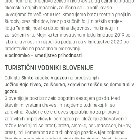
biodinamično pridelavo zelišč in kalčkov za trg oziroma prodajo
ekoloških čajnih mešanic, zeliščne soli in kalčkov se
ukvarjamo že več kot 10 let. Kmetujemo brez umetnih gnojil in
škropiv, brez hibridov, brez plastičnih folij in težkih strojev.
Katja Temnik, nosilka dopolnilne dejavnosti na kmetiji in
zeliščnem vrtu Majnika ter inovativna mlada kmetica 2019 po
izboru javnosti in najboljša podjetnica v kmetijstvu 2020 bo
predstavila na posebnem predavanju:
Biodinamiko – kmetijstvo prihodnosti
TURISTIČNI VODNIKI SLOVENIJE
Odkrijte
Skrite kotičke v gozdu
na predavanjih:
Jožica Bajc Pivec, zeliščarka, Zdravilna zelišča so doma tudi v
gozdu
Slovenija je pokrita z zelo bogatim sestojem gozda. Med
številnimi vrstami dreves lih najdemo tudi nekaj, ki so
zdravilna. Različne dele dreves uporabljamo za pripravo
zdravilnih pripravkov, ki pomagajo pri blaženju zdravstvenih
težav. Med njimi so hrast, breza, smreka, bor, macesen, bukev,
brest, itd. Pomembna so tudi obrobja gozdov, kjer najdemo