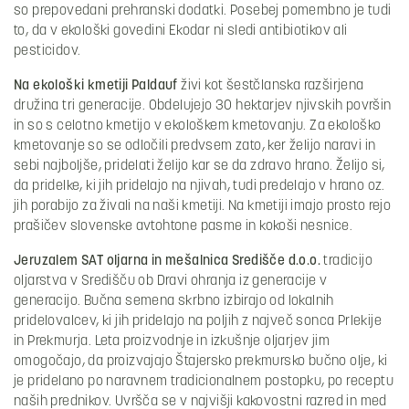
so prepovedani prehranski dodatki. Posebej pomembno je tudi
to, da v ekološki govedini Ekodar ni sledi antibiotikov ali
pesticidov.
Na ekološki kmetiji Paldauf
živi kot šestčlanska razširjena
družina tri generacije. Obdelujejo 30 hektarjev njivskih površin
in so s celotno kmetijo v ekološkem kmetovanju. Za ekološko
kmetovanje so se odločili predvsem zato, ker želijo naravi in
sebi najboljše, pridelati želijo kar se da zdravo hrano. Želijo si,
da pridelke, ki jih pridelajo na njivah, tudi predelajo v hrano oz.
jih porabijo za živali na naši kmetiji. Na kmetiji imajo prosto rejo
prašičev slovenske avtohtone pasme in kokoši nesnice.
Jeruzalem SAT oljarna in mešalnica Središče d.o.o.
tradicijo
oljarstva v Središču ob Dravi ohranja iz generacije v
generacijo. Bučna semena skrbno izbirajo od lokalnih
pridelovalcev, ki jih pridelajo na poljih z največ sonca Prlekije
in Prekmurja. Leta proizvodnje in izkušnje oljarjev jim
omogočajo, da proizvajajo Štajersko prekmursko bučno olje, ki
je pridelano po naravnem tradicionalnem postopku, po receptu
naših prednikov. Uvršča se v najvišji kakovostni razred in med