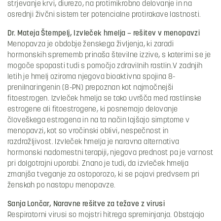
strjevanje krvi, diurezo, na protimikrobno delovanje in na
osrednji živčni sistem ter potencialne protirakave lastnosti.
Dr. Mateja Štempelj, Izvleček hmelja – rešitev v menopavzi
Menopavza je obdobje ženskega življenja, ki zaradi
hormonskih sprememb prinaša številne izzive, s katerimi se je
mogoče spopasti tudi s pomočjo zdravilnih rastlin.V zadnjih
letih je hmelj oziroma njegova bioaktivna spojina 8-
prenilnaringenin (8-PN) prepoznan kot najmočnejši
fitoestrogen. Izvleček hmelja se tako uvršča med rastlinske
estrogene ali fitoestrogene, ki posnemajo delovanje
človeškega estrogena in na ta način lajšajo simptome v
menopavzi, kot so vročinski oblivi, nespečnost in
razdražljivost. Izvleček hmelja je naravna alternativa
hormonski nadomestni terapiji, njegova prednost pa je varnost
pri dolgotrajni uporabi. Znano je tudi, da izvleček hmelja
zmanjša tveganje za ostoporozo, ki se pojavi predvsem pri
ženskah po nastopu menopavze.
Sanja Lončar, Naravne rešitve za težave z virusi
Respiratorni virusi so mojstri hitrega spreminjanja. Obstajajo