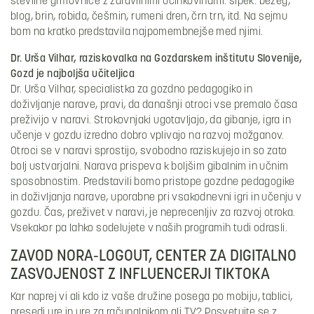
številne grmovnice z zdravilnimi učinkovinami: šipek. bezeg,
blog, brin, robida, češmin, rumeni dren, črn trn, itd. Na sejmu
bom na kratko predstavila najpomembnejše med njimi.
Dr. Urša Vilhar, raziskovalka na Gozdarskem inštitutu Slovenije,
Gozd je najboljša učiteljica
Dr. Urša Vilhar, specialistka za gozdno pedagogiko in
doživljanje narave, pravi, da današnji otroci vse premalo časa
preživijo v naravi. Strokovnjaki ugotavljajo, da gibanje, igra in
učenje v gozdu izredno dobro vplivajo na razvoj možganov.
Otroci se v naravi sprostijo, svobodno raziskujejo in so zato
bolj ustvarjalni. Narava prispeva k boljšim gibalnim in učnim
sposobnostim. Predstavili bomo pristope gozdne pedagogike
in doživljanja narave, uporabne pri vsakodnevni igri in učenju v
gozdu. Čas, preživet v naravi, je neprecenljiv za razvoj otroka.
Vsekakor pa lahko sodelujete v naših programih tudi odrasli.
ZAVOD NORA-LOGOUT, CENTER ZA DIGITALNO
ZASVOJENOST Z INFLUENCERJI TIKTOKA
Kar naprej vi ali kdo iz vaše družine posega po mobiju, tablici,
presedi ure in ure za računalnikom ali TV? Posvetujte se z