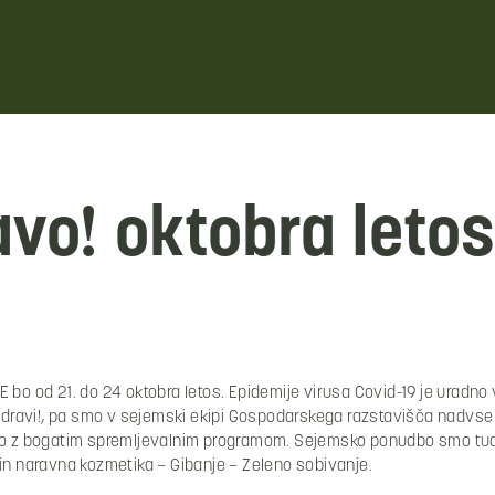
avo! oktobra letos
bo od 21. do 24 oktobra letos. Epidemije virusa Covid-19 je uradno v
avi!, pa smo v sejemski ekipi Gospodarskega razstavišča nadvse mo
mo z bogatim spremljevalnim programom. Sejemsko ponudbo smo tudi 
 in naravna kozmetika – Gibanje – Zeleno sobivanje.