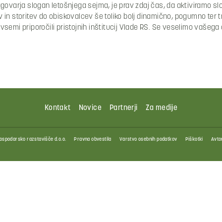
agovarja slogan letošnjega sejma, je prav zdaj čas, da aktiviramo 
in storitev do obiskovalcev še toliko bolj dinamično, pogumno ter 
semi priporočili pristojnih inštitucij Vlade RS. Se veselimo vašega 
Kontakt
Novice
Partnerji
Za medije
ospodarsko razstavišče d.o.o.
Pravna obvestila
Varstvo osebnih podatkov
Piškotki
Avtor