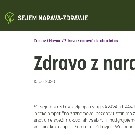
Domov
/
Novice
/
Zdravo z naravo! oktobra letos
Zdravo z nar
15. 06. 2020
51. sejem za zdrav življenjski slog NARAVA-ZDRAVJE 
je tako empatično zaznamoval pozdrav Ostanimo zdr
snovanje svežih, aktualnih vsebin, ki nadgrajuje
vsebinskih sklopih: Prehrana – Zdravje – Wellness