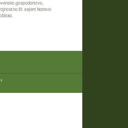
slovensko gospodarstvo,
trajnostno.51. sejem Narava-
obiska.
ji