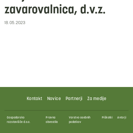
zavarovalnica, d.v.z.
18. 05. 2023
Kontakt
Novice
Partnerji
Za medije
Gospodarsko
Pravna
Varstvo osebnih
Piškotki
Avtorji
razstavišče d.o.o.
obvestila
podatkov