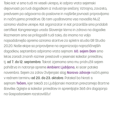
Tako kot vi smo tudi mi veseli ukrepa, ki odpira vrata sejemski
dejavnosti pa tudi dogodkom iz industrije srečanj. Vztrajno, zavzeto,
predvsem pa odgovorno do poslovne in najširše javnosti pripravljamo
in načrtujemo prireditve. Ob tem upoštevamo vsa navodila NIJZ
oziroma vladne ukrepe. Kot organizator in kot prizorišče smo pridobili
certifikat Kongresnega urada Slovenije Varno in zdravo na dogodke.
Razmeram smo se prilagodili tudi tako, da imamo na voljo
najsodobnejšo opremo oziroma storitve za spletni studio GR Studio
20.20. Naše ekipe so pripravljene na organizacijo najrazličnejših
dogodkov, septembra odpiramo vrata sejmom.
60. sejem Dom
smo
letos zaradi znanih razmer prestavili v jesenski koledar prireditev,
tj.
od 7. do 12. septembra
. Tokrat izjemoma smo mu pridružili sejem
pohištva in notranje opreme
Ambient Ljubljana
, ki sicer poteka
novembra. Sejem za zdrav življenjski slog
Narava-zdravje
načrtujemo
v rednem terminu
od 20. do 23. oktobra
. Potekal bo hkrati s
sejmom
Tečem
, kjer tekači za Ljubljanski maraton prevzamejo štartne
številke. Oglejte si koledar prireditev in spremljajte 365 dni dogajanja
na Gospodarskem razstavišču!