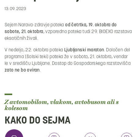
13. 09. 2023
Sejem Narava-zdravje poteka
od četrtka, 19. oktobra do
sobote, 21. oktobra
, vzporedno poteka tudi 29. BIOEXO razstava
eksotičnih živali.
V nedeljo, 22. oktobra poteka
Ljubljanski maraton
. Določen del
programa (šolski teki) poteka že v soboto, 21. oktobra, vendar
le v središču Ljubljane. Dostop do Gospodarskega razstavišča
zato ne bo oviran
.
Z avtomobilom, vlakom, avtobusom ali s
kolesom
KAKO DO SEJMA