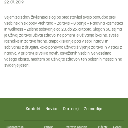
22. 07. 2019
Sejem za zdrav življenjski slog bo predstavljal svojo ponudbo prek
vsebinskih sklopov Prehrana – Zdravje – Gibanje – Naravna kozmetika
in wellness – Zeleno sobivanje od 23. do 26. oktobra. Slogan 50. sejma
je Uživaj zdravo! Uživaj zdravo! ne pomeni le uživanje lokalne, sveže,
raznolike in zdrave hrane, ampak iskanje poti v sebi, naravi in
sobivanju z drugimi, kako ponovno uživati življenje zdravo in v stiku z
naravo. V pripravi je veliko novih, osveženih vsebin. Se veselimo
vašega obiska, medtem pa uživajte zdravo v teh poletnih mesecih na
svidenje jeseni!
Kontakt
Novice
Partnerji
Za medije
Gospodarsko
Pravna
Varstvo osebnih
Piškotki
Avtorji