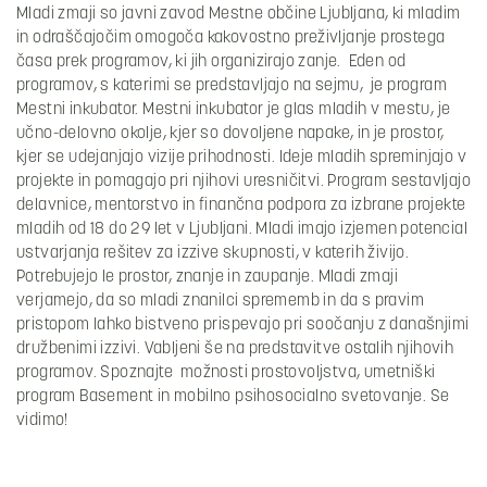
Mladi zmaji so javni zavod Mestne občine Ljubljana, ki mladim
in odraščajočim omogoča kakovostno preživljanje prostega
časa prek programov, ki jih organizirajo zanje. Eden od
programov, s katerimi se predstavljajo na sejmu, je program
Mestni inkubator. Mestni inkubator je glas mladih v mestu, je
učno-delovno okolje, kjer so dovoljene napake, in je prostor,
kjer se udejanjajo vizije prihodnosti. Ideje mladih spreminjajo v
projekte in pomagajo pri njihovi uresničitvi. Program sestavljajo
delavnice, mentorstvo in finančna podpora za izbrane projekte
mladih od 18 do 29 let v Ljubljani. Mladi imajo izjemen potencial
ustvarjanja rešitev za izzive skupnosti, v katerih živijo.
Potrebujejo le prostor, znanje in zaupanje. Mladi zmaji
verjamejo, da so mladi znanilci sprememb in da s pravim
pristopom lahko bistveno prispevajo pri soočanju z današnjimi
družbenimi izzivi. Vabljeni še na predstavitve ostalih njihovih
programov. Spoznajte možnosti prostovoljstva, umetniški
program Basement in mobilno psihosocialno svetovanje. Se
vidimo!