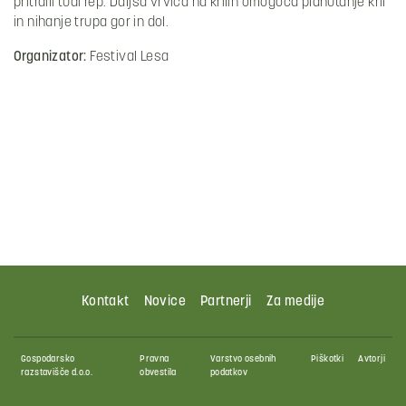
pritrdili tudi rep. Daljša vrvica na krilih omogoča plahutanje kril
in nihanje trupa gor in dol.
Organizator:
Festival Lesa
Kontakt
Novice
Partnerji
Za medije
Gospodarsko
Pravna
Varstvo osebnih
Piškotki
Avtorji
razstavišče d.o.o.
obvestila
podatkov