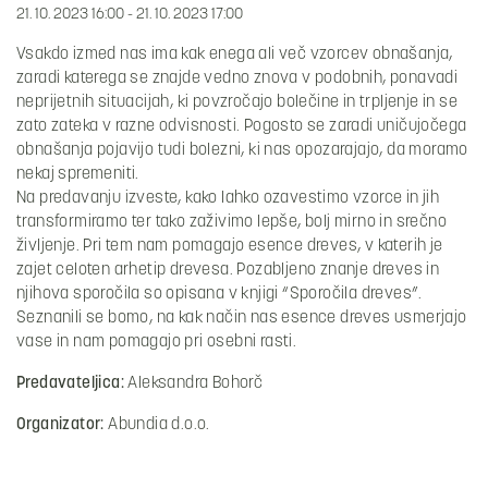
21. 10. 2023 16:00 - 21. 10. 2023 17:00
Vsakdo izmed nas ima kak enega ali več vzorcev obnašanja,
zaradi katerega se znajde vedno znova v podobnih, ponavadi
neprijetnih situacijah, ki povzročajo bolečine in trpljenje in se
zato zateka v razne odvisnosti. Pogosto se zaradi uničujočega
obnašanja pojavijo tudi bolezni, ki nas opozarajajo, da moramo
nekaj spremeniti.
Na predavanju izveste, kako lahko ozavestimo vzorce in jih
transformiramo ter tako zaživimo lepše, bolj mirno in srečno
življenje. Pri tem nam pomagajo esence dreves, v katerih je
zajet celoten arhetip drevesa. Pozabljeno znanje dreves in
njihova sporočila so opisana v knjigi “Sporočila dreves”.
Seznanili se bomo, na kak način nas esence dreves usmerjajo
vase in nam pomagajo pri osebni rasti.
Predavateljica:
Aleksandra Bohorč
Organizator:
Abundia d.o.o.