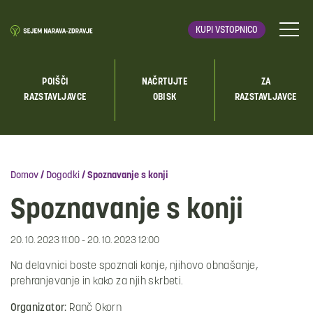
KUPI VSTOPNICO
POIŠČI
NAČRTUJTE
ZA
RAZSTAVLJAVCE
OBISK
RAZSTAVLJAVCE
Domov
/
Dogodki
/
Spoznavanje s konji
Spoznavanje s konji
20. 10. 2023 11:00 - 20. 10. 2023 12:00
Na delavnici boste spoznali konje, njihovo obnašanje,
prehranjevanje in kako za njih skrbeti.
Organizator:
Ranč Okorn