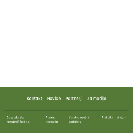
Kontakt
Novice
Partnerji
Za medije
Gospodarsko
Pravna
Varstvo osebnih
Piškotki
Avtorji
razstavišče d.o.o.
obvestila
podatkov