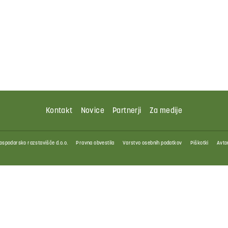
Kontakt
Novice
Partnerji
Za medije
ospodarsko razstavišče d.o.o.
Pravna obvestila
Varstvo osebnih podatkov
Piškotki
Avtor