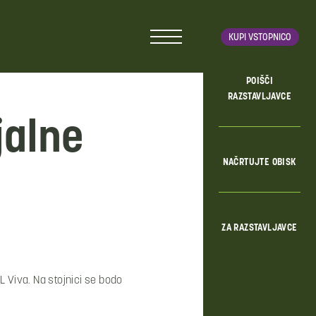
KUPI VSTOPNICO
POIŠČI
RAZSTAVLJAVCE
jalne
NAČRTUJTE OBISK
ZA RAZSTAVLJAVCE
L Viva. Na stojnici se bodo