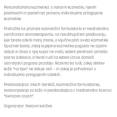
Personalizirana kozmetika: o naravni kozmetiki, njenih
prednostih in pasteh ter pomenu individualno prilagojene
kozmetike
Pridružite se priznani kozmetični formulatorki in mednarodno
certificirani aromaterapevtki, na navdihujočem predavanju,
kjer boste odkrili manj znane, a ključne plati sveta kozmetike.
Spoznali boste, zakaj kupljena kozmetika pogosto ne izpolni
obljub in česa o njej kupci ne vedo, katere prednosti prinaša
lastna izdelava, a hkrati tudi na katere izzive domači
ustvarjalci pogosto pozabijo. Razkrila bo tudi, zakaj delitev
kože “na tipe” ne deluje več – in zakaj je prihodnost v
individualno prilagojenih izdelkih.
Predavateljica: Inka P. Gerkšič, kozmetična formulatorka,
stokovnjakinja za kožo in predavateljica z mednarodno licenco
“skincare coach”
Organizator: Naravni kotiček