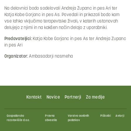
Na delavnici bodo sodelovali Andreja Zupanc in pes Ari ter
Katja Kobe Gorjanc in pes As. Povedali in prikazali bodo kam
vse lahko vključimo terapevtske živali, v katerih ustanovah
delujejo z njimi in na kakšen način delajo z uporabniki.
Predavateljici:
Katja Kobe Gorjanc in pes As ter Andreja Zupanc
in pes Ari
Organizator:
Ambasadorji nasmeha
Kontakt
Novice
Partnerji
Za medije
Gospodarsko
Pravna
Varstvo osebnih
Piškotki
Avtorji
razstavišče d.o.o.
obvestila
podatkov