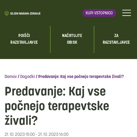
KUPI VSTOPNICO
POIŠČI
NAČRTUJTE
ZA
RAZSTAVLJAVCE
OBISK
RAZSTAVLJAVCE
Domov
/
Dogodki
/
Predavanje: Kaj vse počnejo terapevtske živali?
Predavanje: Kaj vse
počnejo terapevtske
živali?
21. 10. 2023 15:00 - 21. 10. 2023 16:00