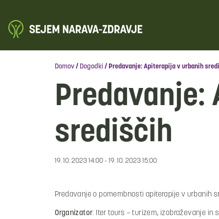
Domov
/
Dogodki
/
Predavanje: Apiterapija v urbanih sred
Predavanje: 
središčih
19. 10. 2023 14:00 - 19. 10. 2023 15:00
Predavanje o pomembnosti apiterapije v urbanih sr
Organizator
: Iter tours – turizem, izobraževanje in