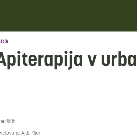
iščih
Apiterapija v urb
ediščih.
 svetovanje Ajda Kljun