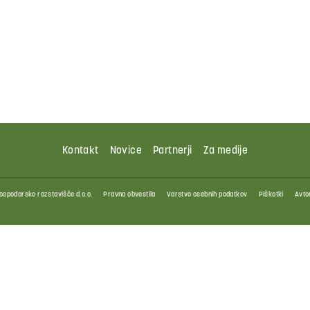
Kontakt
Novice
Partnerji
Za medije
ospodarsko razstavišče d.o.o.
Pravna obvestila
Varstvo osebnih podatkov
Piškotki
Avtor