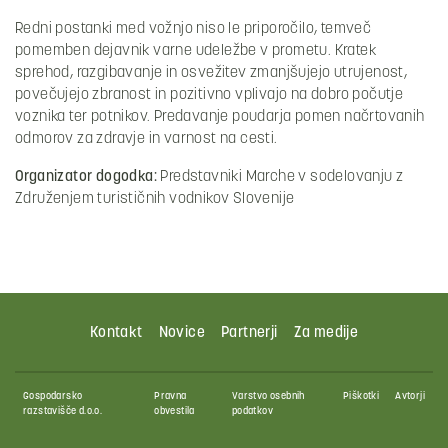
Redni postanki med vožnjo niso le priporočilo, temveč
pomemben dejavnik varne udeležbe v prometu. Kratek
sprehod, razgibavanje in osvežitev zmanjšujejo utrujenost,
povečujejo zbranost in pozitivno vplivajo na dobro počutje
voznika ter potnikov. Predavanje poudarja pomen načrtovanih
odmorov za zdravje in varnost na cesti.
Organizator dogodka:
Predstavniki Marche v sodelovanju z
Združenjem turističnih vodnikov Slovenije
Kontakt
Novice
Partnerji
Za medije
Gospodarsko
Pravna
Varstvo osebnih
Piškotki
Avtorji
razstavišče d.o.o.
obvestila
podatkov