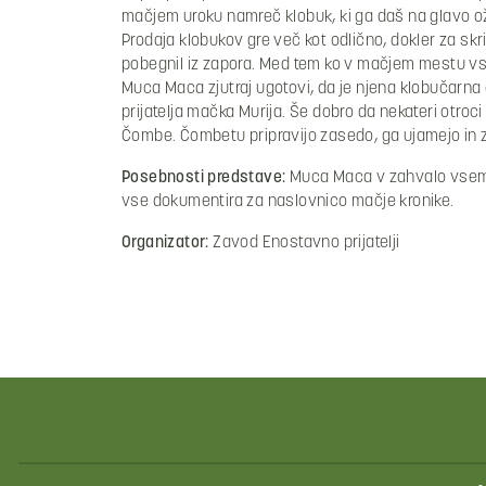
mačjem uroku namreč klobuk, ki ga daš na glavo oživ
Prodaja klobukov gre več kot odlično, dokler za sk
pobegnil iz zapora. Med tem ko v mačjem mestu vse 
Muca Maca zjutraj ugotovi, da je njena klobučarna č
prijatelja mačka Murija. Še dobro da nekateri otroci
Čombe. Čombetu pripravijo zasedo, ga ujamejo in z
Posebnosti predstave:
Muca Maca v zahvalo vsem p
vse dokumentira za naslovnico mačje kronike.
Organizator:
Zavod Enostavno prijatelji