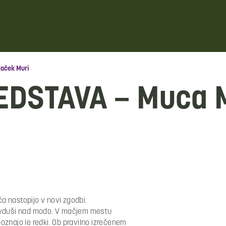
aček Muri
DSTAVA – Muca M
ča nastopijo v novi zgodbi.
navduši nad modo. V mačjem mestu
oznajo le redki. Ob pravilno izrečenem