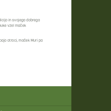
licijo in svojega dobrega
lobuke vzel maček
ajo otroci, maček Muri pa