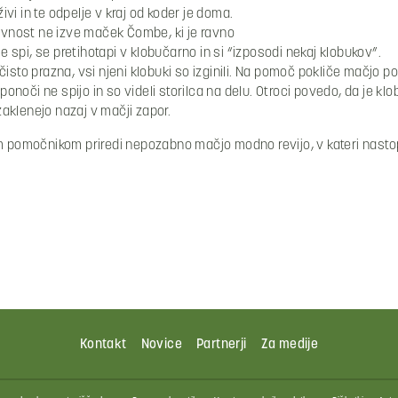
i in te odpelje v kraj od koder je doma.
rivnost ne izve maček Čombe, ki je ravno
spi, se pretihotapi v klobučarno in si “izposodi nekaj klobukov”.
isto prazna, vsi njeni klobuki so izginili. Na pomoč pokliče mačjo po
 ponoči ne spijo in so videli storilca na delu. Otroci povedo, da je k
aklenejo nazaj v mačji zapor.
omočnikom priredi nepozabno mačjo modno revijo, v kateri nastop
Kontakt
Novice
Partnerji
Za medije