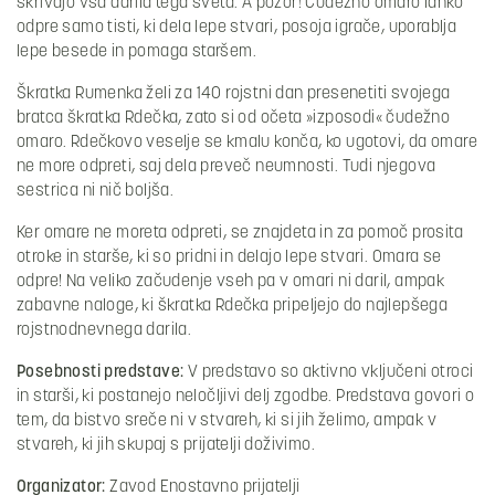
skrivajo vsa darila tega sveta. A pozor! Čudežno omaro lahko
odpre samo tisti, ki dela lepe stvari, posoja igrače, uporablja
lepe besede in pomaga staršem.
Škratka Rumenka želi za 140 rojstni dan presenetiti svojega
bratca škratka Rdečka, zato si od očeta »izposodi« čudežno
omaro. Rdečkovo veselje se kmalu konča, ko ugotovi, da omare
ne more odpreti, saj dela preveč neumnosti. Tudi njegova
sestrica ni nič boljša.
Ker omare ne moreta odpreti, se znajdeta in za pomoč prosita
otroke in starše, ki so pridni in delajo lepe stvari. Omara se
odpre! Na veliko začudenje vseh pa v omari ni daril, ampak
zabavne naloge, ki škratka Rdečka pripeljejo do najlepšega
rojstnodnevnega darila.
Posebnosti predstave:
V predstavo so aktivno vključeni otroci
in starši, ki postanejo neločljivi delj zgodbe. Predstava govori o
tem, da bistvo sreče ni v stvareh, ki si jih želimo, ampak v
stvareh, ki jih skupaj s prijatelji doživimo.
Organizator:
Zavod Enostavno prijatelji