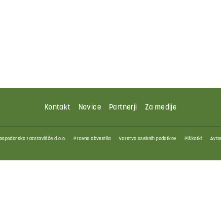
Kontakt
Novice
Partnerji
Za medije
ospodarsko razstavišče d.o.o.
Pravna obvestila
Varstvo osebnih podatkov
Piškotki
Avtor