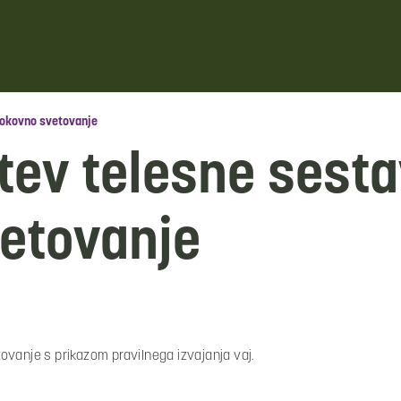
rokovno svetovanje
tev telesne sesta
etovanje
ovanje s prikazom pravilnega izvajanja vaj.