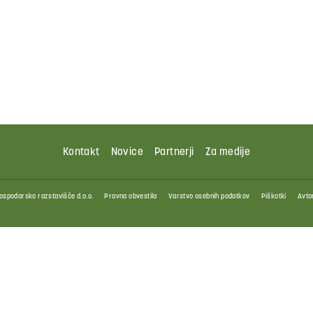
Kontakt
Novice
Partnerji
Za medije
ospodarsko razstavišče d.o.o.
Pravna obvestila
Varstvo osebnih podatkov
Piškotki
Avtor