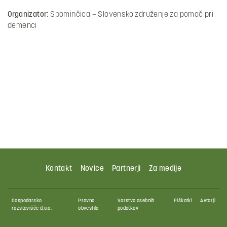
Organizator:
Spominčica – Slovensko združenje za pomoč pri
demenci
Kontakt
Novice
Partnerji
Za medije
Gospodarsko
Pravna
Varstvo osebnih
Piškotki
Avtorji
razstavišče d.o.o.
obvestila
podatkov