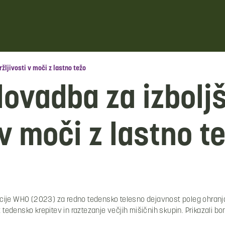
žljivosti v moči z lastno težo
lovadba za izbolj
 v moči z lastno t
cije WHO (2023) za redno tedensko telesno dejavnost poleg ohranja
t tedensko krepitev in raztezanje večjih mišičnih skupin. Prikazali b