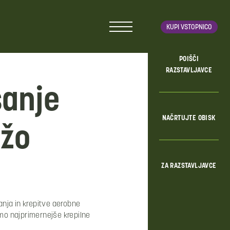
KUPI VSTOPNICO
POIŠČI
RAZSTAVLJAVCE
šanje
NAČRTUJTE OBISK
ežo
ZA RAZSTAVLJAVCE
nja in krepitve aerobne
omo najprimernejše krepilne