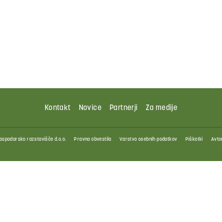
Kontakt
Novice
Partnerji
Za medije
ospodarsko razstavišče d.o.o.
Pravna obvestila
Varstvo osebnih podatkov
Piškotki
Avtor