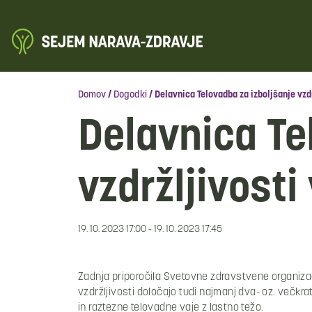
Domov
/
Dogodki
/
Delavnica Telovadba za izboljšanje vzdr
Delavnica Te
vzdržljivosti
19. 10. 2023 17:00 - 19. 10. 2023 17:45
Zadnja priporočila Svetovne zdravstvene organiza
vzdržljivosti določajo tudi najmanj dva- oz. večkra
in raztezne telovadne vaje z lastno težo.