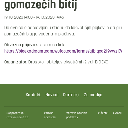
gomazečih bitij
19. 10. 2023 14:00 - 19. 10. 2023 14:45
Delavnica o odpravljanju strahu do kač, ptičjih pajkov in drugih
gomazečih bitij je vodena in plačljiva.
Obvezna prijava
s klikom na link:
https://bioexodreamteam.wufoo.com/forms/q1biqca219vwz17/
Organizator
: Društvo ljubiteljev eksotičnih živali BIOEXO
Kontakt
Novice
Partnerji
Za medije
Gospodarsko
Pravna
Varstvo osebnih
Piškotki
Avtorji
razstavišče d.o.o.
obvestila
podatkov