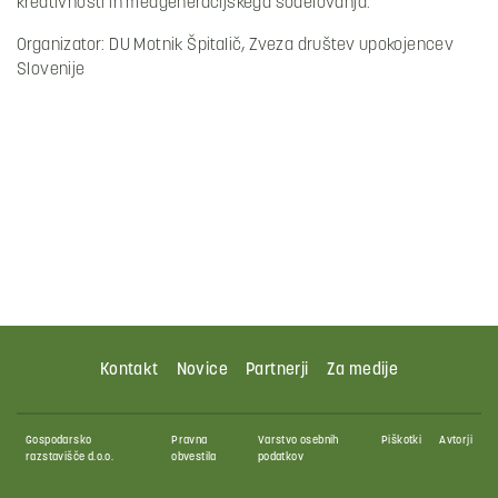
kreativnosti in medgeneracijskega sodelovanja.
Organizator: DU Motnik Špitalič, Zveza društev upokojencev
Slovenije
Kontakt
Novice
Partnerji
Za medije
Gospodarsko
Pravna
Varstvo osebnih
Piškotki
Avtorji
razstavišče d.o.o.
obvestila
podatkov